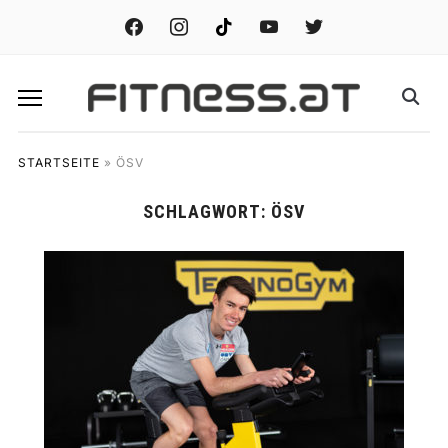
facebook
instagram
tiktok
youtube
twitter
STARTSEITE
»
ÖSV
SCHLAGWORT:
ÖSV