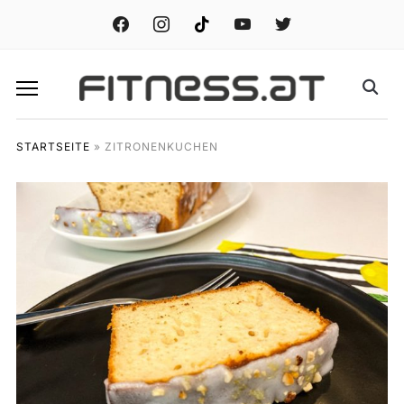
facebook
instagram
tiktok
youtube
twitter
STARTSEITE
»
ZITRONENKUCHEN