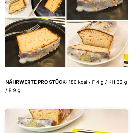
NÄHRWERTE PRO STÜCK:
180 kcal / F 4 g / KH 32 g
/ E 9 g