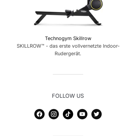
Technogym Skillrow
SKILLROW™ - das erste vollvernetzte Indoor-
Rudergerät.
FOLLOW US
facebook
instagram
tiktok
youtube
twitter