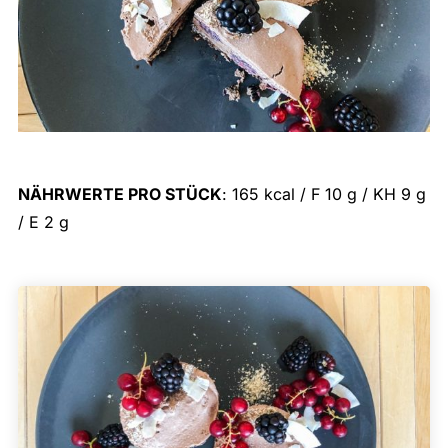
NÄHRWERTE PRO STÜCK
: 165 kcal / F 10 g / KH 9 g
/ E 2 g