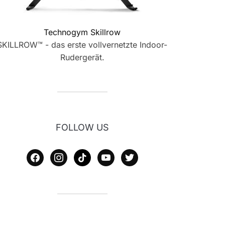
Technogym Skillrow
SKILLROW™ - das erste vollvernetzte Indoor-
Rudergerät.
FOLLOW US
facebook
instagram
tiktok
youtube
twitter