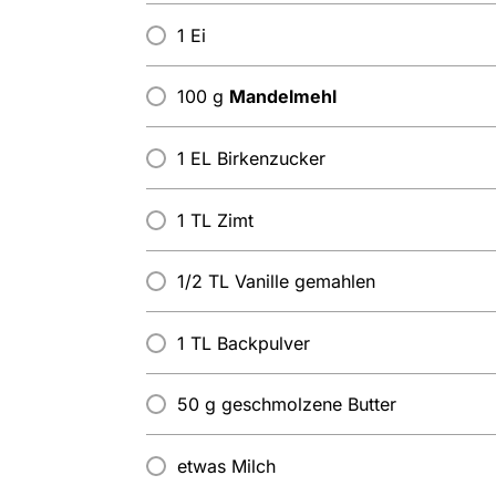
1 Ei
100 g
Mandelmehl
1 EL Birkenzucker
1 TL Zimt
1/2 TL Vanille gemahlen
1 TL Backpulver
50 g geschmolzene Butter
etwas Milch