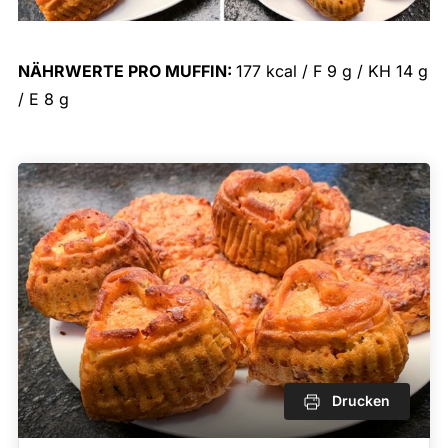
NÄHRWERTE PRO MUFFIN:
177 kcal / F 9 g / KH 14 g
/ E 8 g
Drucken