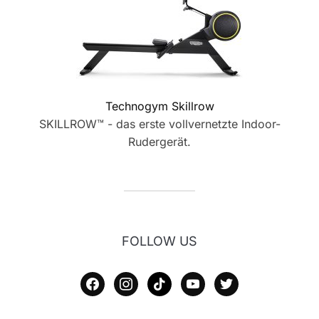
Technogym Skillrow
SKILLROW™ - das erste vollvernetzte Indoor-
Rudergerät.
FOLLOW US
facebook
instagram
tiktok
youtube
twitter