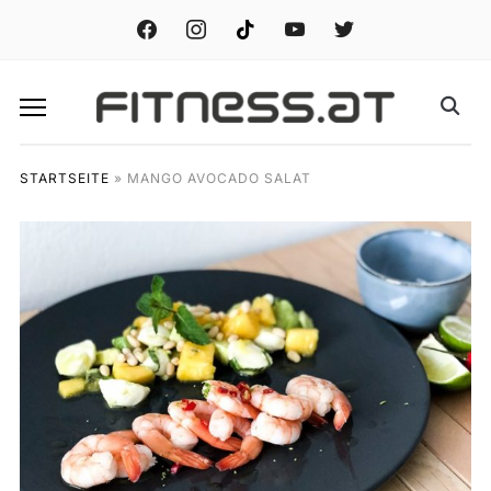
facebook
instagram
tiktok
youtube
twitter
STARTSEITE
»
MANGO AVOCADO SALAT