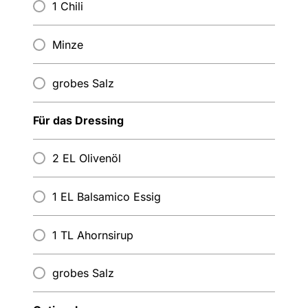
1 Chili
Minze
grobes Salz
Für das Dressing
2 EL Olivenöl
1 EL Balsamico Essig
1 TL Ahornsirup
grobes Salz