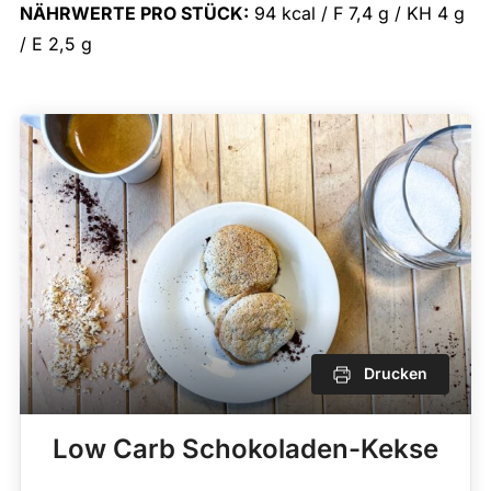
NÄHRWERTE PRO STÜCK:
94 kcal / F 7,4 g / KH 4 g
/ E 2,5 g
Drucken
Low Carb Schokoladen-Kekse