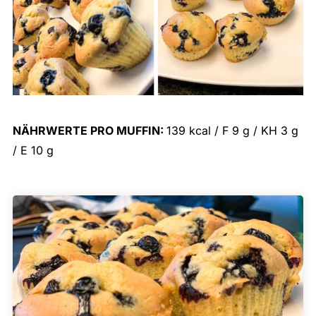
NÄHRWERTE PRO MUFFIN:
139 kcal / F 9 g / KH 3 g
/ E 10 g