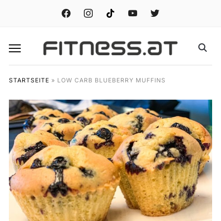
facebook
instagram
tiktok
youtube
twitter
STARTSEITE
»
LOW CARB BLUEBERRY MUFFINS