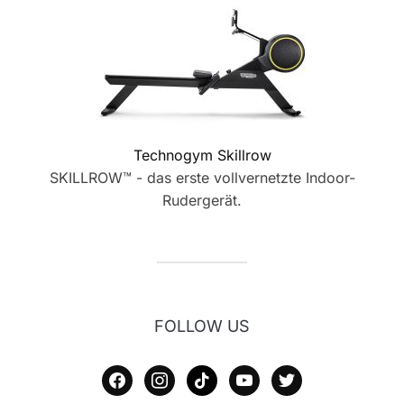
Technogym Skillrow
SKILLROW™ - das erste vollvernetzte Indoor-
Rudergerät.
FOLLOW US
facebook
instagram
tiktok
youtube
twitter