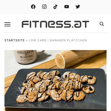
facebook
instagram
tiktok
youtube
twitter
STARTSEITE
»
LOW CARB | BANANEN PLÄTZCHEN