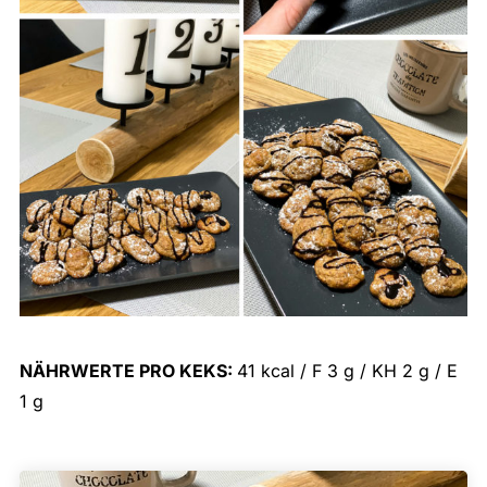
NÄHRWERTE PRO KEKS:
41 kcal / F 3 g / KH 2 g / E
1 g