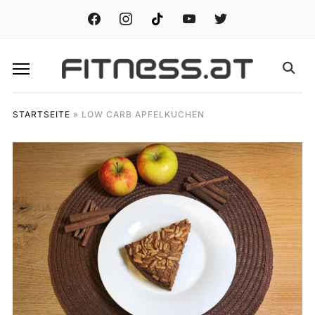
facebook
instagram
tiktok
youtube
twitter
STARTSEITE
»
LOW CARB APFELKUCHEN