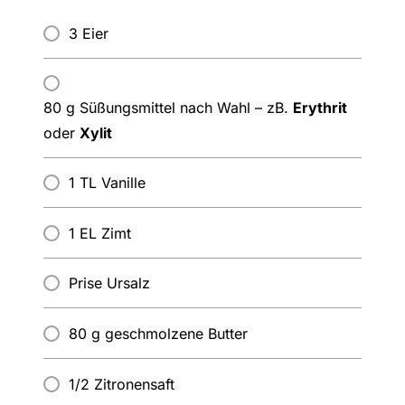
3 Eier
80 g Süßungsmittel nach Wahl – zB.
Erythrit
oder
Xylit
1 TL Vanille
1 EL Zimt
Prise Ursalz
80 g geschmolzene Butter
1/2 Zitronensaft