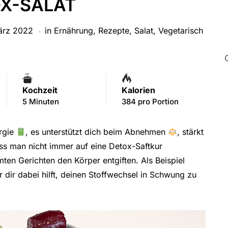
X-SALAT
ärz 2022
in
Ernährung
,
Rezepte
,
Salat
,
Vegetarisch
Kochzeit
Kalorien
5 Minuten
384 pro Portion
ergie
, es unterstützt dich beim Abnehmen
, stärkt
s man nicht immer auf eine Detox-Saftkur
ten Gerichten den Körper entgiften. Als Beispiel
r dir dabei hilft, deinen Stoffwechsel in Schwung zu