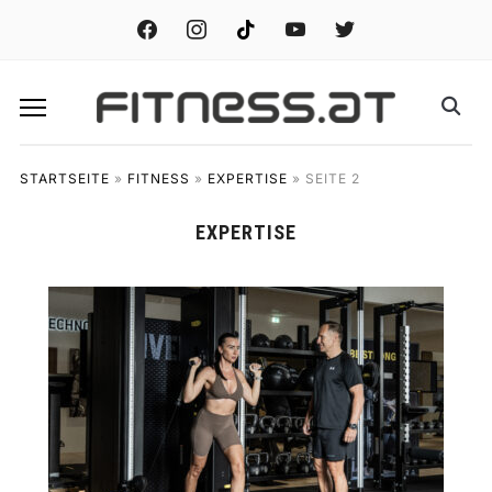
facebook
instagram
tiktok
youtube
twitter
STARTSEITE
»
FITNESS
»
EXPERTISE
»
SEITE 2
EXPERTISE