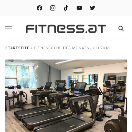
facebook
instagram
tiktok
youtube
twitter
STARTSEITE
»
FITNESSCLUB DES MONATS JULI 2018