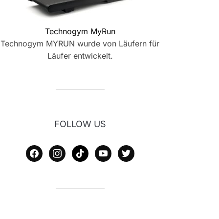
Technogym MyRun
Technogym MYRUN wurde von Läufern für
Läufer entwickelt.
FOLLOW US
facebook
instagram
tiktok
youtube
twitter