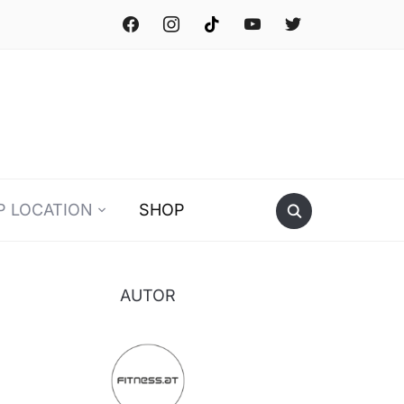
facebook
instagram
tiktok
youtube
twitter
P LOCATION
SHOP
AUTOR