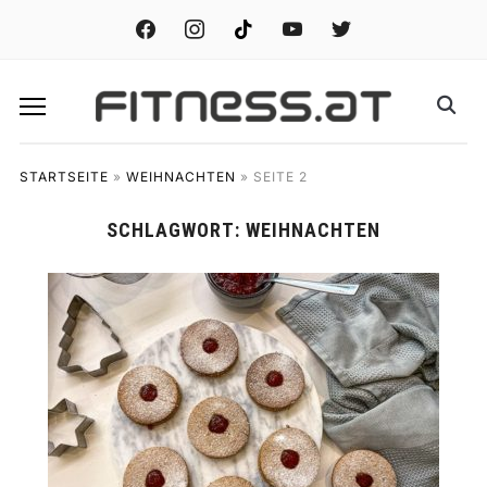
facebook
instagram
tiktok
youtube
twitter
STARTSEITE
»
WEIHNACHTEN
»
SEITE 2
SCHLAGWORT:
WEIHNACHTEN