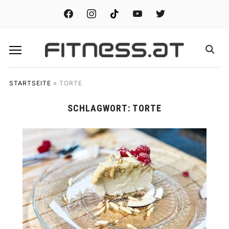
facebook
instagram
tiktok
youtube
twitter
STARTSEITE
»
TORTE
SCHLAGWORT:
TORTE