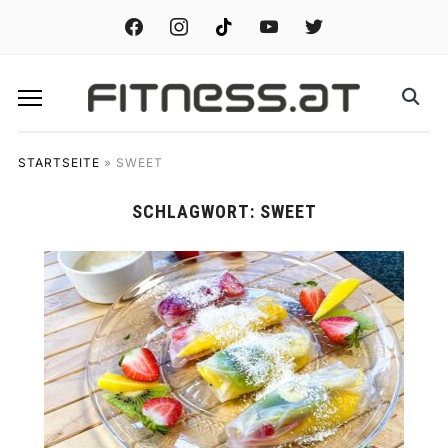
facebook
instagram
tiktok
youtube
twitter
STARTSEITE
»
SWEET
SCHLAGWORT:
SWEET