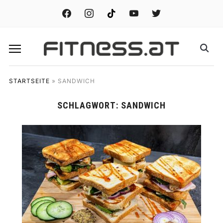
facebook
instagram
tiktok
youtube
twitter
STARTSEITE
»
SANDWICH
SCHLAGWORT:
SANDWICH