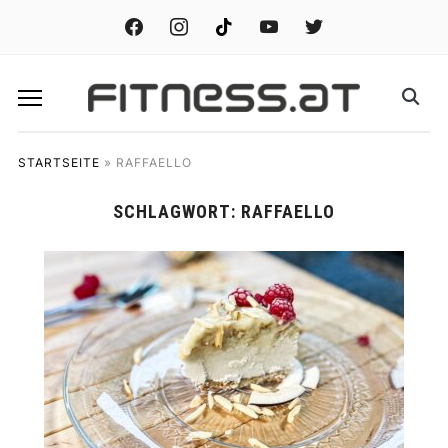
facebook
instagram
tiktok
youtube
twitter
STARTSEITE
»
RAFFAELLO
SCHLAGWORT:
RAFFAELLO