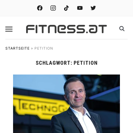
facebook
instagram
tiktok
youtube
twitter
STARTSEITE
»
PETITION
SCHLAGWORT:
PETITION