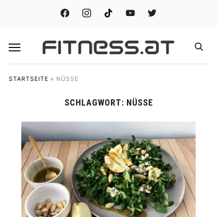
facebook
instagram
tiktok
youtube
twitter
STARTSEITE
»
NÜSSE
SCHLAGWORT:
NÜSSE