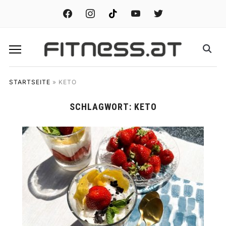
facebook
instagram
tiktok
youtube
twitter
STARTSEITE
»
KETO
SCHLAGWORT:
KETO