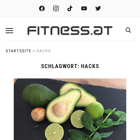
facebook
instagram
tiktok
youtube
twitter
STARTSEITE
»
HACKS
SCHLAGWORT:
HACKS