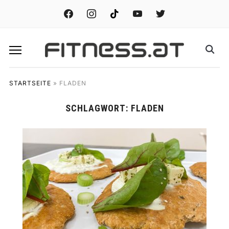
facebook
instagram
tiktok
youtube
twitter
STARTSEITE
»
FLADEN
SCHLAGWORT:
FLADEN