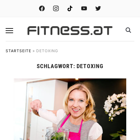
facebook
instagram
tiktok
youtube
twitter
STARTSEITE
»
DETOXING
SCHLAGWORT:
DETOXING