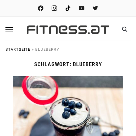
facebook
instagram
tiktok
youtube
twitter
STARTSEITE
»
BLUEBERRY
SCHLAGWORT:
BLUEBERRY