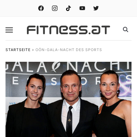
facebook
instagram
tiktok
youtube
twitter
STARTSEITE
»
OÖN-GALA-NACHT DES SPORTS