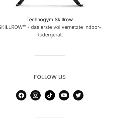
Technogym Skillrow
SKILLROW™ - das erste vollvernetzte Indoor-
Rudergerät.
FOLLOW US
facebook
instagram
tiktok
youtube
twitter