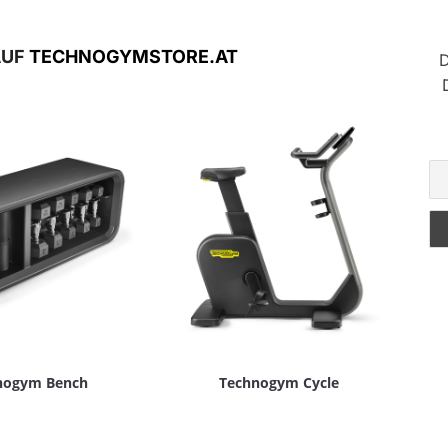
AUF
TECHNOGYMSTORE.AT
D
nogym Bench
Technogym Cycle