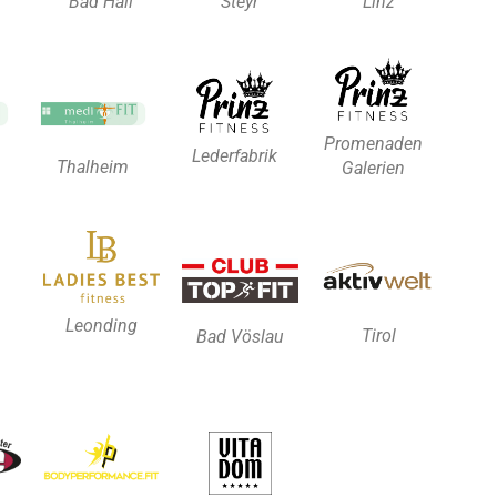
Bad Hall
Steyr
Linz
Promenaden
Lederfabrik
Thalheim
Galerien
Leonding
Tirol
Bad Vöslau