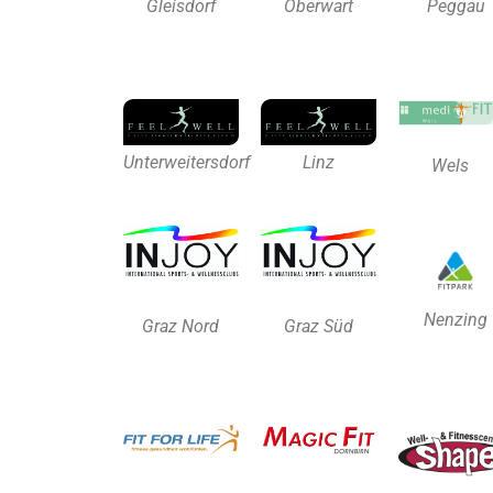
Gleisdorf
Oberwart
Peggau
Unterweitersdorf
Linz
Wels
Nenzing
Graz Nord
Graz Süd