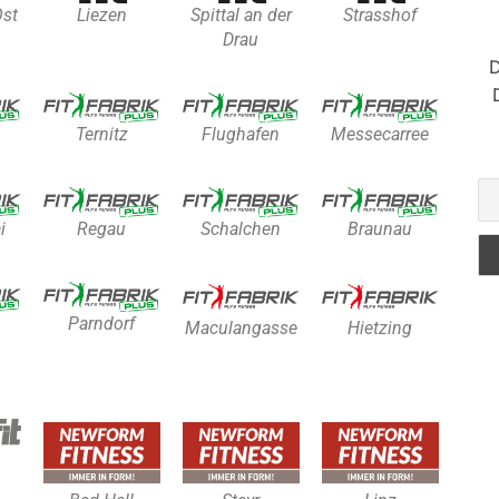
Ost
Liezen
Spittal an der
Strasshof
Drau
D
Ternitz
Flughafen
Messecarree
i
Regau
Schalchen
Braunau
Parndorf
Maculangasse
Hietzing