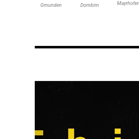
Mayrhofe
Gmunden
Dornbirn