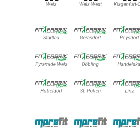
Wels
Wels West
Klagenfurt-
Stadlau
Gerasdorf
Poysdorf
Pyramide Wels
Döbling
Handelska
Hütteldorf
St. Pölten
Linz