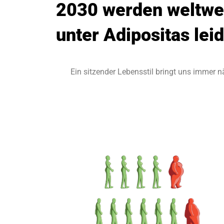
2030 werden weltwei
unter Adipositas lei
Ein sitzender Lebensstil bringt uns immer 