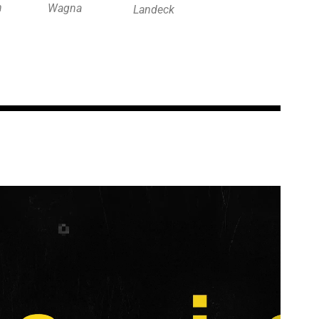
n
Wagna
Landeck