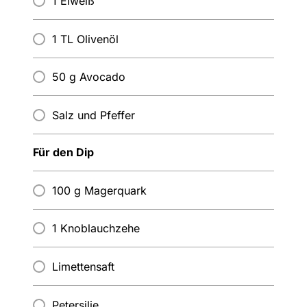
1 Eiweiß
1 TL Olivenöl
50 g Avocado
Salz und Pfeffer
Für den Dip
100 g Magerquark
1 Knoblauchzehe
Limettensaft
Petersilie