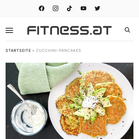
facebook
instagram
tiktok
youtube
twitter
STARTSEITE
»
ZUCCHINI-PANCAKES