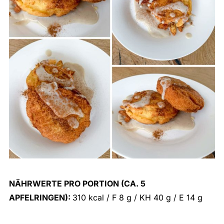
NÄHRWERTE PRO PORTION (CA. 5
APFELRINGEN):
310 kcal / F 8 g / KH 40 g / E 14 g