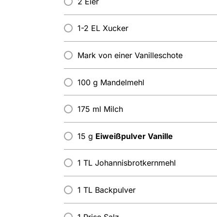
2 Eier
1-2 EL Xucker
Mark von einer Vanilleschote
100 g Mandelmehl
175 ml Milch
15 g
Eiweißpulver Vanille
1 TL Johannisbrotkernmehl
1 TL Backpulver
1 Prise Salz