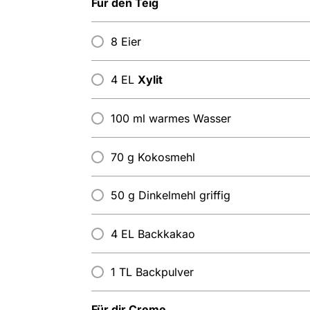
Für den Teig
8 Eier
4 EL
Xylit
100 ml warmes Wasser
70 g Kokosmehl
50 g Dinkelmehl griffig
4 EL Backkakao
1 TL Backpulver
Für dir Creme