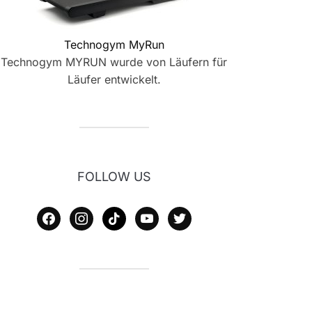
Technogym MyRun
Technogym MYRUN wurde von Läufern für
Läufer entwickelt.
FOLLOW US
facebook
instagram
tiktok
youtube
twitter