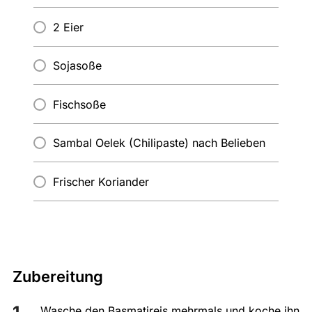
2 Eier
Sojasoße
Fischsoße
Sambal Oelek (Chilipaste) nach Belieben
Frischer Koriander
Zubereitung
Wasche den Basmatireis mehrmals und koche ihn