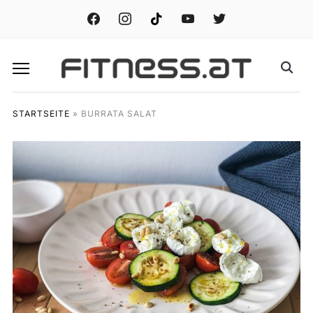
facebook
instagram
tiktok
youtube
twitter
STARTSEITE
»
BURRATA SALAT