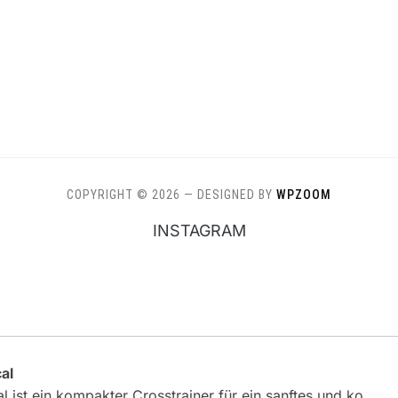
COPYRIGHT © 2026
— DESIGNED BY
WPZOOM
INSTAGRAM
al
l ist ein kompakter Crosstrainer für ein sanftes und ko…