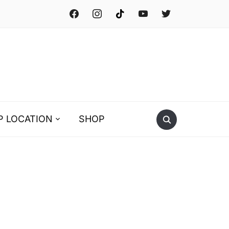
facebook
instagram
tiktok
youtube
twitter
P LOCATION
SHOP